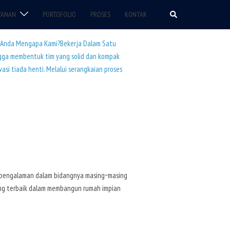
YANAN
PORTOFOLIO
PROSES
KONTAK
n Anda Mengapa Kami?
Bekerja Dalam Satu
ingga membentuk tim yang solid dan kompak
si tiada henti. Melalui serangkaian proses
 berpengalaman dalam bidangnya masing~masing
ang terbaik dalam membangun rumah impian