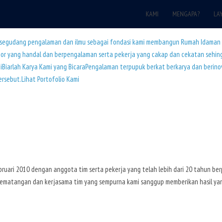
KAMI
MENGAPA?
LA
h segudang pengalaman dan ilmu sebagai fondasi kami membangun Rumah Idama
Exterior yang handal dan berpengalaman serta pekerja yang cakap dan cekatan seh
i
Biarlah Karya Kami yang BicaraPengalaman terpupuk berkat berkarya dan berinova
rsebut.Lihat Portofolio Kami
Februari 2010 dengan anggota tim serta pekerja yang telah lebih dari 20 tahun
 kematangan dan kerjasama tim yang sempurna kami sanggup memberikan hasil y